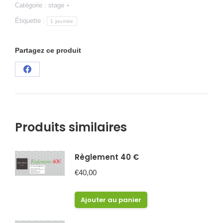
Catégorie :
stage
3
heures
Étiquette :
1 journée
Partagez ce produit
Partager
sur
Facebook
Produits similaires
Règlement 40 €
€
40,00
Ajouter au panier