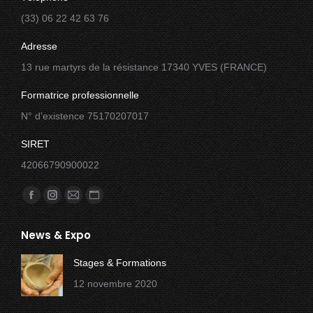
(33) 06 22 42 63 76
Adresse
13 rue martyrs de la résistance 17340 YVES (FRANCE)
Formatrice professionnelle
N° d’existence 75170207017
SIRET
42066790900022
Trouvez nous sur :
Facebook
Instagram
E-
Site
page
page
mail
Web
News & Expo
opens
opens
page
page
in
in
opens
opens
Stages & Formations
new
new
in
in
12 novembre 2020
window
window
new
new
window
window