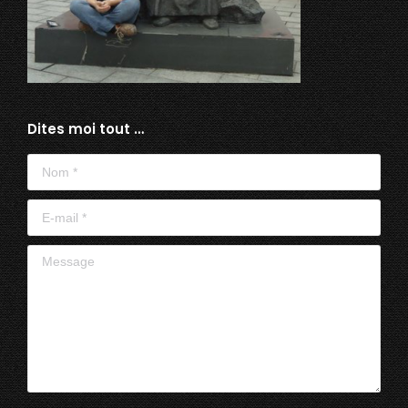
Dites moi tout …
Nom *
E-mail *
Message