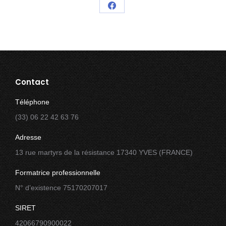
Partager
sur
Facebook
Contact
Téléphone
(33) 06 22 42 63 76
Adresse
13 rue martyrs de la résistance 17340 YVES (FRANCE)
Formatrice professionnelle
N° d’existence 75170207017
SIRET
42066790900022