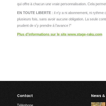
qui offre à chacun une vraie personnalisation. Cela perme
EN TOUTE LIBERTE
: il n’y a ni abonnement, ni rythme 
plusieurs fois, sans avoir aucune obligation. La seule cont
prudent de s’y prendre à l’avance !”
Plus d’informations sur le site www.stage-raku.com
Contact
News &
Téléphone