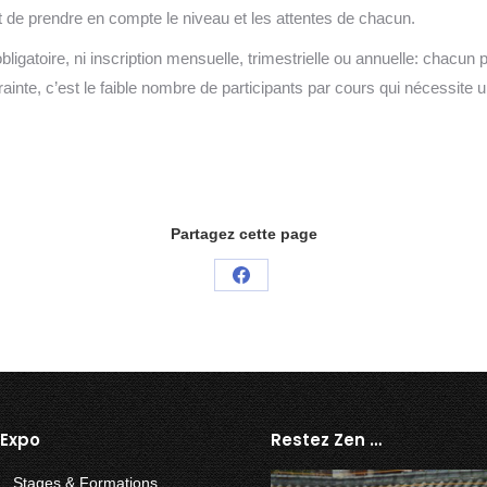
t de prendre en compte le niveau et les attentes de chacun.
obligatoire, ni inscription mensuelle, trimestrielle ou annuelle: chacun
rainte, c’est le faible nombre de participants par cours qui nécessite 
Partagez cette page
Partager
sur
Facebook
 Expo
Restez Zen …
Stages & Formations