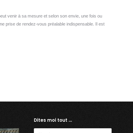
 peut venir à sa mesure et selon son envie, une fois ou
une prise de rendez-vous préalable indispensable. Il est
Dites moi tout …
Nom *