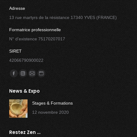
Adresse
13 rue martyrs de la résistance 17340 YVES (FRANCE)
Formatrice professionnelle
N° d’existence 75170207017
SIRET
42066790900022
Trouvez nous sur :
Facebook
Instagram
E-
Site
page
page
mail
Web
News & Expo
opens
opens
page
page
in
in
opens
opens
Stages & Formations
new
new
in
in
12 novembre 2020
window
window
new
new
window
window
Restez Zen …