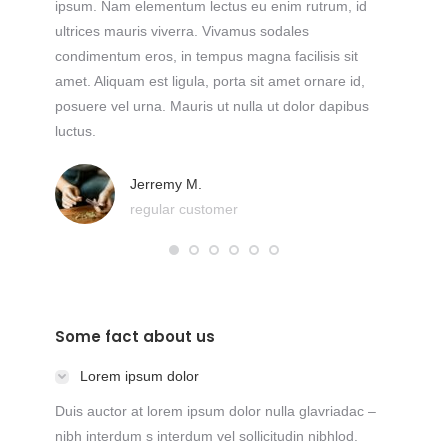
rra.
ipsum. Nam elementum lectus eu enim rutrum, id
ipsum. N
pus
ultrices mauris viverra. Vivamus sodales
ultrices
rta sit
condimentum eros, in tempus magna facilisis sit
condimen
amet. Aliquam est ligula, porta sit amet ornare id,
amet. Ali
posuere vel urna. Mauris ut nulla ut dolor dapibus
posuere 
luctus.
luctus.
Jerremy M.
regular customer
Some fact about us
Lorem ipsum dolor
Duis auctor at lorem ipsum dolor nulla glavriadac –
nibh interdum s interdum vel sollicitudin nibhlod.