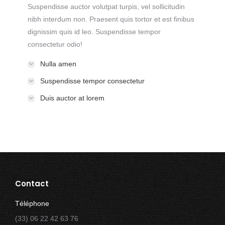
Suspendisse auctor volutpat turpis, vel sollicitudin
nibh interdum non. Praesent quis tortor et est finibus
dignissim quis id leo. Suspendisse tempor
consectetur odio!
Nulla amen
Suspendisse tempor consectetur
Duis auctor at lorem
Contact
Téléphone
(33) 06 22 42 63 76