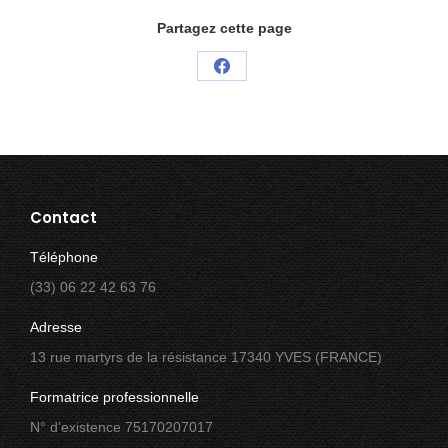
Partagez cette page
Partager
sur
Facebook
Contact
Téléphone
(33) 06 22 42 63 76
Adresse
13 rue martyrs de la résistance 17340 YVES (FRANCE)
Formatrice professionnelle
N° d’existence 75170207017