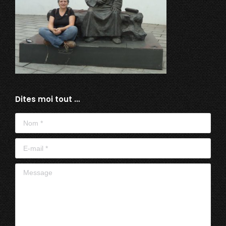
Dites moi tout …
Nom *
E-mail *
Message